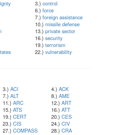
ignty
3.)
control
6.)
force
7.)
foreign assistance
10.)
missile defense
n
13.)
private sector
16.)
security
19.)
terrorism
tates
22.)
vulnerability
3.)
ACI
4.)
ACK
7.)
ALT
8.)
AME
11.)
ARC
12.)
ART
15.)
ATS
16.)
ATT
19.)
CERT
20.)
CES
23.)
CIS
24.)
CIV
27.)
COMPASS
28.)
CRA