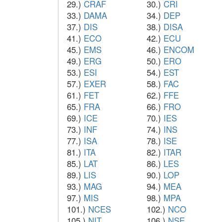
29.)
CRAF
30.)
CRI
33.)
DAMA
34.)
DEP
37.)
DIS
38.)
DISA
41.)
ECO
42.)
ECU
45.)
EMS
46.)
ENCOM
49.)
ERG
50.)
ERO
53.)
ESI
54.)
EST
57.)
EXER
58.)
FAC
61.)
FET
62.)
FFE
65.)
FRA
66.)
FRO
69.)
ICE
70.)
IES
73.)
INF
74.)
INS
77.)
ISA
78.)
ISE
81.)
ITA
82.)
ITAR
85.)
LAT
86.)
LES
89.)
LIS
90.)
LOP
93.)
MAG
94.)
MEA
97.)
MIS
98.)
MPA
101.)
NCES
102.)
NCO
105.)
NIT
106.)
NSE