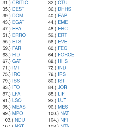
31.)
CRITIC
32.)
CTU
35.)
DEST
36.)
DHHS
39.)
DOM
40.)
EAP
43.)
EGAT
44.)
EME
47.)
EPA
48.)
ERC
51.)
ERRO
52.)
ERT
55.)
ETS
56.)
EVE
59.)
FAR
60.)
FEC
63.)
FID
64.)
FORCE
67.)
GAT
68.)
HHS
71.)
IMI
72.)
IND
75.)
IRC
76.)
IRS
79.)
ISS
80.)
IST
83.)
ITO
84.)
JOR
87.)
LFA
88.)
LIF
91.)
LSO
92.)
LUT
95.)
MEAS
96.)
MES
99.)
MPO
100.)
NAT
103.)
NDU
104.)
NFI
107.)
NST
108.)
NTA