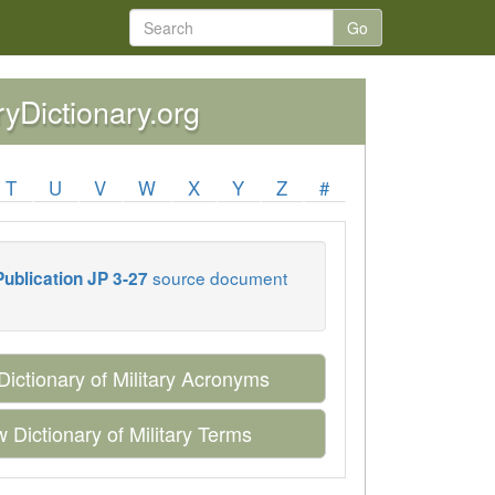
Go
aryDictionary.org
T
U
V
W
X
Y
Z
#
source document
Publication JP 3-27
Dictionary of Military Acronyms
 Dictionary of Military Terms