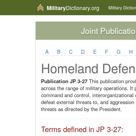
Dictionary.org
Military
Military
Dictio
Joint Publicati
A
B
C
D
E
F
G
H
Homeland Defen
Publication JP 3-27
This publication prov
across the range of military operations. It
command and control, interorganizational c
defeat external threats to, and aggression
threats as directed by the President.
Terms defined in JP 3-27: