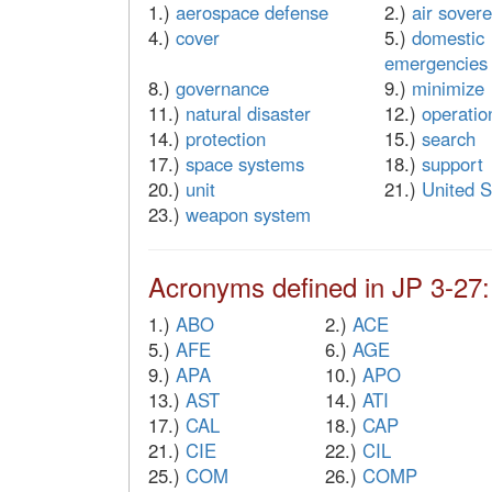
1.)
aerospace defense
2.)
air sovere
4.)
cover
5.)
domestic
emergencies
8.)
governance
9.)
minimize
11.)
natural disaster
12.)
operatio
14.)
protection
15.)
search
17.)
space systems
18.)
support
20.)
unit
21.)
United S
23.)
weapon system
Acronyms defined in JP 3-27:
1.)
ABO
2.)
ACE
5.)
AFE
6.)
AGE
9.)
APA
10.)
APO
13.)
AST
14.)
ATI
17.)
CAL
18.)
CAP
21.)
CIE
22.)
CIL
25.)
COM
26.)
COMP