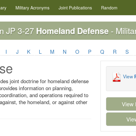
nary
Military
Acronyms
Joint Publications
Random
on JP 3-27
- Milit
Homeland Defense
I
J
K
L
M
N
O
P
Q
R
S
se
View
ides joint doctrine for homeland defense
 provides information on planning,
oordination, and operations required to
 against, the homeland, or against other
View 
View