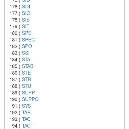
176.)
SIG
177.)
SIO
178.)
SIS
179.)
SIT
180.)
SPE
181.)
SPEC
182.)
SPO
183.)
SSI
184.)
STA
185.)
STAB
186.)
STE
187.)
STR
188.)
STU
189.)
SUPP
190.)
SUPPO
191.)
SYS
192.)
TAB
193.)
TAC
194.)
TACT