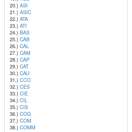
20.)
ASI
21.)
ASIC
22.)
ATA
23.)
ATI
24.)
BAS
25.)
CAB
26.)
CAL
27.)
CAM
28.)
CAP
29.)
CAT
30.)
CAU
31.)
CCO
32.)
CES
33.)
CIE
34.)
CIL
35.)
CIS
36.)
COG
37.)
COM
38.)
COMM