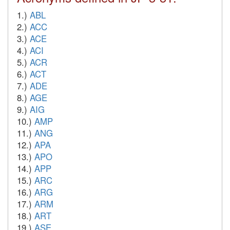
1.)
ABL
2.)
ACC
3.)
ACE
4.)
ACI
5.)
ACR
6.)
ACT
7.)
ADE
8.)
AGE
9.)
AIG
10.)
AMP
11.)
ANG
12.)
APA
13.)
APO
14.)
APP
15.)
ARC
16.)
ARG
17.)
ARM
18.)
ART
19.)
ASE