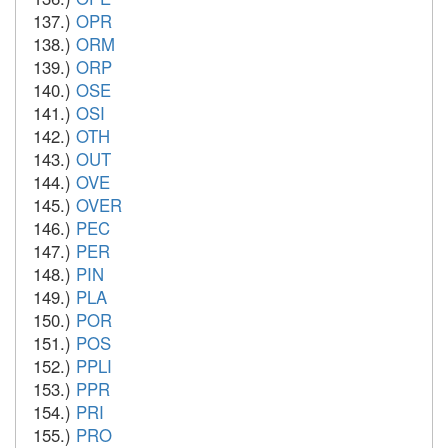
137.)
OPR
138.)
ORM
139.)
ORP
140.)
OSE
141.)
OSI
142.)
OTH
143.)
OUT
144.)
OVE
145.)
OVER
146.)
PEC
147.)
PER
148.)
PIN
149.)
PLA
150.)
POR
151.)
POS
152.)
PPLI
153.)
PPR
154.)
PRI
155.)
PRO