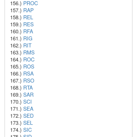
156.)
PROC
157.)
RAP
158.)
REL
159.)
RES
160.)
RFA
161.)
RIG
162.)
RIT
163.)
RMS
164.)
ROC
165.)
ROS
166.)
RSA
167.)
RSO
168.)
RTA
169.)
SAR
170.)
SCI
171.)
SEA
172.)
SED
173.)
SEL
174.)
SIC
175.)
SID