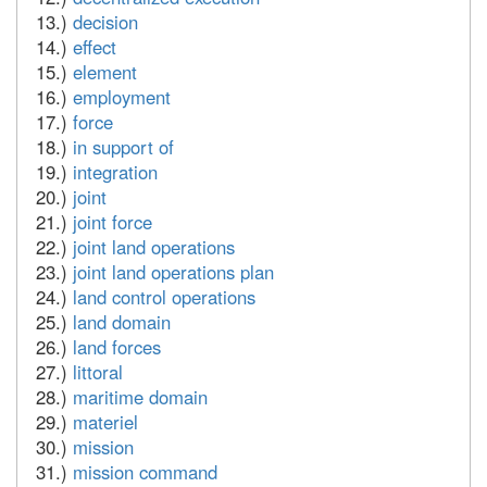
13.)
decision
14.)
effect
15.)
element
16.)
employment
17.)
force
18.)
in support of
19.)
integration
20.)
joint
21.)
joint force
22.)
joint land operations
23.)
joint land operations plan
24.)
land control operations
25.)
land domain
26.)
land forces
27.)
littoral
28.)
maritime domain
29.)
materiel
30.)
mission
31.)
mission command