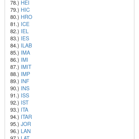
78.)
HEI
79.)
HIC
80.)
HRO
81.)
ICE
82.)
IEL
83.)
IES
84.)
ILAB
85.)
IMA
86.)
IMI
87.)
IMIT
88.)
IMP
89.)
INF
90.)
INS
91.)
ISS
92.)
IST
93.)
ITA
94.)
ITAR
95.)
JOR
96.)
LAN
97.)
LAT