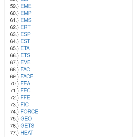
59.)
EME
60.)
EMP
61.)
EMS
62.)
ERT
63.)
ESP
64.)
EST
65.)
ETA
66.)
ETS
67.)
EVE
68.)
FAC
69.)
FACE
70.)
FEA
71.)
FEC
72.)
FFE
73.)
FIC
74.)
FORCE
75.)
GEO
76.)
GETS
77.)
HEAT