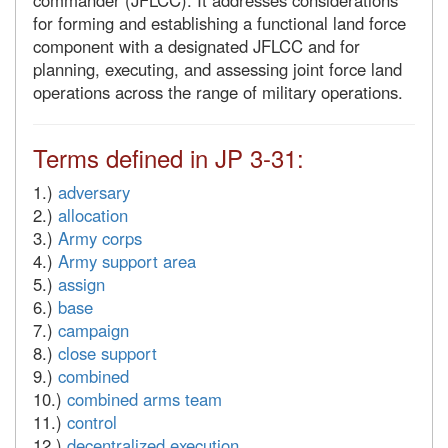
commander (JFLCC). It addresses considerations
for forming and establishing a functional land force
component with a designated JFLCC and for
planning, executing, and assessing joint force land
operations across the range of military operations.
Terms defined in JP 3-31:
1.)
adversary
2.)
allocation
3.)
Army corps
4.)
Army support area
5.)
assign
6.)
base
7.)
campaign
8.)
close support
9.)
combined
10.)
combined arms team
11.)
control
12.)
decentralized execution