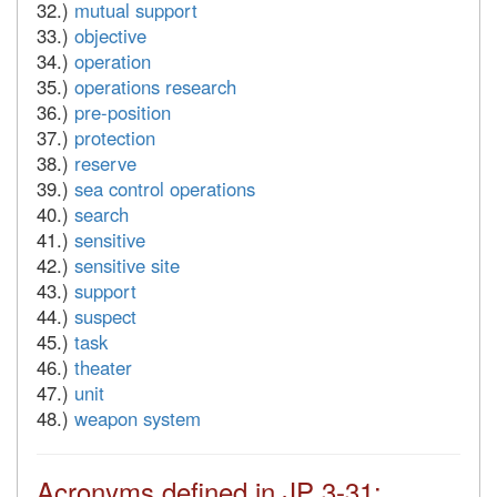
32.)
mutual support
33.)
objective
34.)
operation
35.)
operations research
36.)
pre-position
37.)
protection
38.)
reserve
39.)
sea control operations
40.)
search
41.)
sensitive
42.)
sensitive site
43.)
support
44.)
suspect
45.)
task
46.)
theater
47.)
unit
48.)
weapon system
Acronyms defined in JP 3-31: