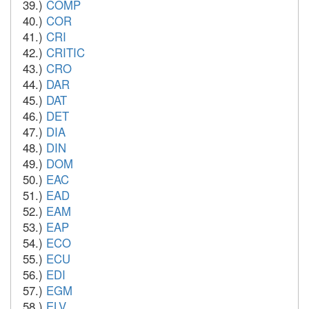
39.)
COMP
40.)
COR
41.)
CRI
42.)
CRITIC
43.)
CRO
44.)
DAR
45.)
DAT
46.)
DET
47.)
DIA
48.)
DIN
49.)
DOM
50.)
EAC
51.)
EAD
52.)
EAM
53.)
EAP
54.)
ECO
55.)
ECU
56.)
EDI
57.)
EGM
58.)
ELV