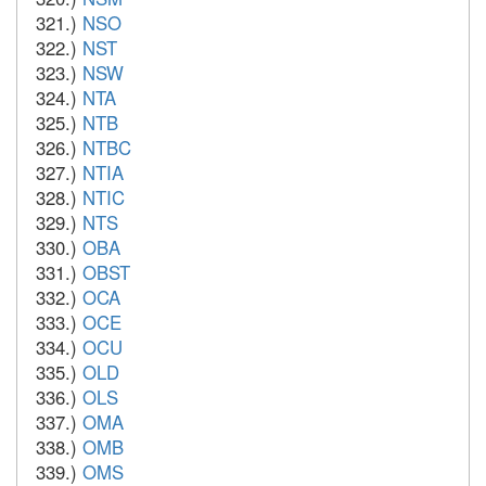
321.)
NSO
322.)
NST
323.)
NSW
324.)
NTA
325.)
NTB
326.)
NTBC
327.)
NTIA
328.)
NTIC
329.)
NTS
330.)
OBA
331.)
OBST
332.)
OCA
333.)
OCE
334.)
OCU
335.)
OLD
336.)
OLS
337.)
OMA
338.)
OMB
339.)
OMS