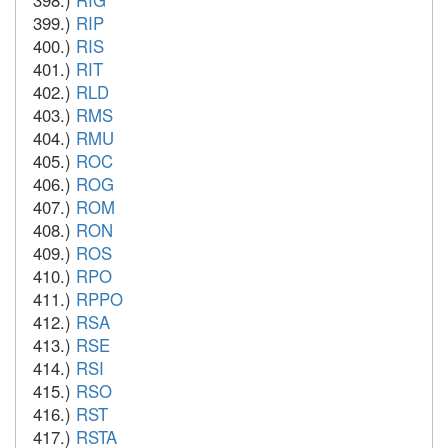
398.)
RIG
399.)
RIP
400.)
RIS
401.)
RIT
402.)
RLD
403.)
RMS
404.)
RMU
405.)
ROC
406.)
ROG
407.)
ROM
408.)
RON
409.)
ROS
410.)
RPO
411.)
RPPO
412.)
RSA
413.)
RSE
414.)
RSI
415.)
RSO
416.)
RST
417.)
RSTA