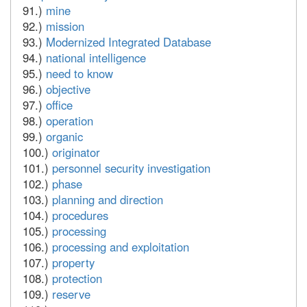
91.)
mine
92.)
mission
93.)
Modernized Integrated Database
94.)
national intelligence
95.)
need to know
96.)
objective
97.)
office
98.)
operation
99.)
organic
100.)
originator
101.)
personnel security investigation
102.)
phase
103.)
planning and direction
104.)
procedures
105.)
processing
106.)
processing and exploitation
107.)
property
108.)
protection
109.)
reserve