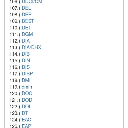
106.)
DDCI/CM
107.)
DEL
108.)
DEP
109.)
DEST
110.)
DET
111.)
DGM
112.)
DIA
113.)
DIA/DHX
114.)
DIB
115.)
DIN
116.)
DIS
117.)
DISP
118.)
DMI
119.)
dmin
120.)
DOC
121.)
DOD
122.)
DOL
123.)
DT
124.)
EAC
125.)
EAP