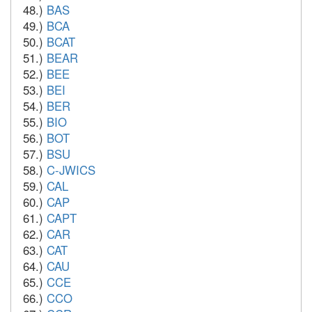
48.)
BAS
49.)
BCA
50.)
BCAT
51.)
BEAR
52.)
BEE
53.)
BEI
54.)
BER
55.)
BIO
56.)
BOT
57.)
BSU
58.)
C-JWICS
59.)
CAL
60.)
CAP
61.)
CAPT
62.)
CAR
63.)
CAT
64.)
CAU
65.)
CCE
66.)
CCO