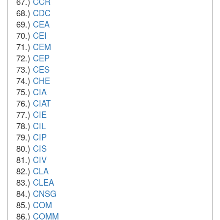
67.)
CCR
68.)
CDC
69.)
CEA
70.)
CEI
71.)
CEM
72.)
CEP
73.)
CES
74.)
CHE
75.)
CIA
76.)
CIAT
77.)
CIE
78.)
CIL
79.)
CIP
80.)
CIS
81.)
CIV
82.)
CLA
83.)
CLEA
84.)
CNSG
85.)
COM
86.)
COMM