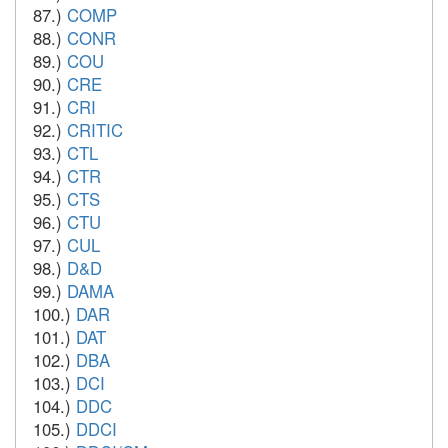
87.)
COMP
88.)
CONR
89.)
COU
90.)
CRE
91.)
CRI
92.)
CRITIC
93.)
CTL
94.)
CTR
95.)
CTS
96.)
CTU
97.)
CUL
98.)
D&D
99.)
DAMA
100.)
DAR
101.)
DAT
102.)
DBA
103.)
DCI
104.)
DDC
105.)
DDCI