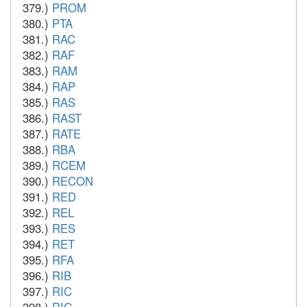
379.)
PROM
380.)
PTA
381.)
RAC
382.)
RAF
383.)
RAM
384.)
RAP
385.)
RAS
386.)
RAST
387.)
RATE
388.)
RBA
389.)
RCEM
390.)
RECON
391.)
RED
392.)
REL
393.)
RES
394.)
RET
395.)
RFA
396.)
RIB
397.)
RIC