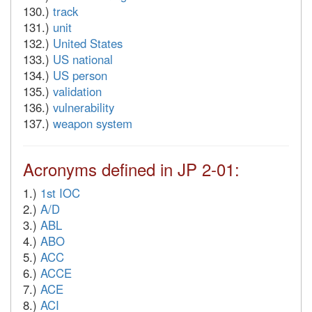
130.)
track
131.)
unit
132.)
United States
133.)
US national
134.)
US person
135.)
validation
136.)
vulnerability
137.)
weapon system
Acronyms defined in JP 2-01:
1.)
1st IOC
2.)
A/D
3.)
ABL
4.)
ABO
5.)
ACC
6.)
ACCE
7.)
ACE
8.)
ACI