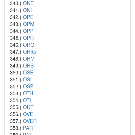
340.)
ONE
341.)
ONI
342.)
OPE
343.)
OPM
344.)
OPP
345.)
OPR
346.)
ORG
347.)
ORIG
348.)
ORM
349.)
ORS
350.)
OSE
351.)
OSI
352.)
OSP
353.)
OTH
354.)
OTI
355.)
OUT
356.)
OVE
357.)
OVER
358.)
PAR
359.)
PAT