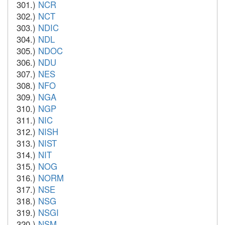
301.)
NCR
302.)
NCT
303.)
NDIC
304.)
NDL
305.)
NDOC
306.)
NDU
307.)
NES
308.)
NFO
309.)
NGA
310.)
NGP
311.)
NIC
312.)
NISH
313.)
NIST
314.)
NIT
315.)
NOG
316.)
NORM
317.)
NSE
318.)
NSG
319.)
NSGI
320.)
NSM