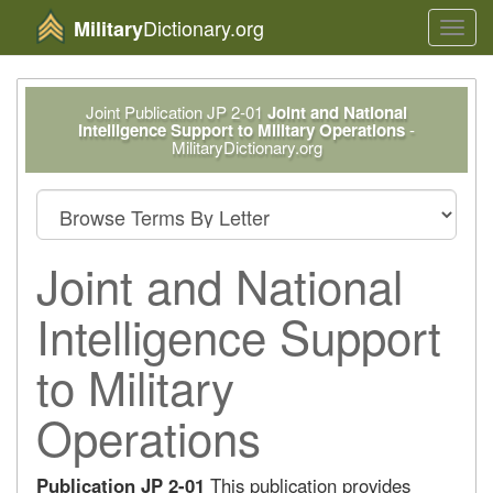
Dictionary.org
Military
Toggl
navig
Joint Publication JP 2-01
Joint and National
Intelligence Support to Military Operations
-
MilitaryDictionary.org
Joint and National
Intelligence Support
to Military
Operations
Publication JP 2-01
This publication provides