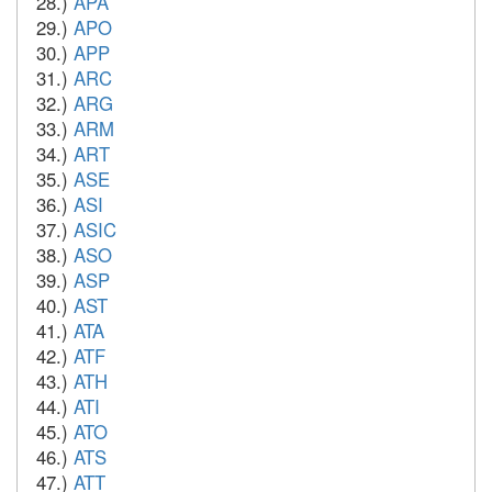
28.)
APA
29.)
APO
30.)
APP
31.)
ARC
32.)
ARG
33.)
ARM
34.)
ART
35.)
ASE
36.)
ASI
37.)
ASIC
38.)
ASO
39.)
ASP
40.)
AST
41.)
ATA
42.)
ATF
43.)
ATH
44.)
ATI
45.)
ATO
46.)
ATS
47.)
ATT