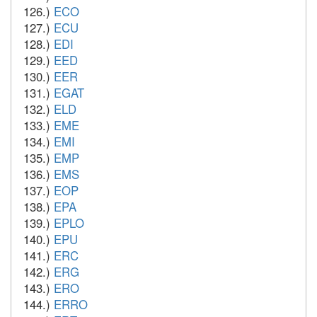
126.)
ECO
127.)
ECU
128.)
EDI
129.)
EED
130.)
EER
131.)
EGAT
132.)
ELD
133.)
EME
134.)
EMI
135.)
EMP
136.)
EMS
137.)
EOP
138.)
EPA
139.)
EPLO
140.)
EPU
141.)
ERC
142.)
ERG
143.)
ERO
144.)
ERRO