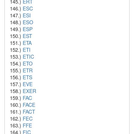
145.)
ERT
146.)
ESC
147.)
ESI
148.)
ESO
149.)
ESP
150.)
EST
151.)
ETA
152.)
ETI
153.)
ETIC
154.)
ETO
155.)
ETR
156.)
ETS
157.)
EVE
158.)
EXER
159.)
FAC
160.)
FACE
161.)
FACT
162.)
FEC
163.)
FFE
164.)
FIC