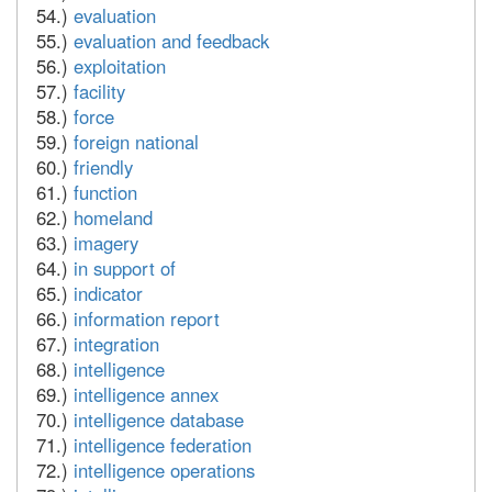
54.)
evaluation
55.)
evaluation and feedback
56.)
exploitation
57.)
facility
58.)
force
59.)
foreign national
60.)
friendly
61.)
function
62.)
homeland
63.)
imagery
64.)
in support of
65.)
indicator
66.)
information report
67.)
integration
68.)
intelligence
69.)
intelligence annex
70.)
intelligence database
71.)
intelligence federation
72.)
intelligence operations